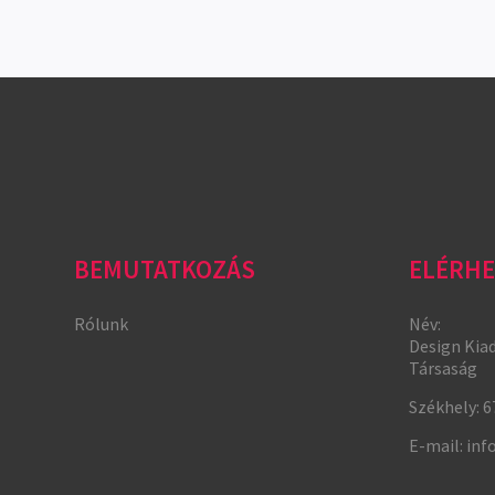
BEMUTATKOZÁS
ELÉRHE
Rólunk
Név:
Design Kia
Társaság
Székhely:
6
E-mail:
inf