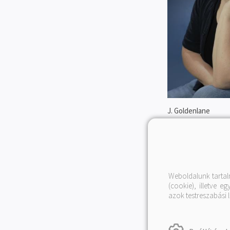
J. Goldenlane
TOVÁBBI KÖN
ALKOTÓTÓL
Weboldalunk tartal
(cookie), illetve 
azok testreszabási 