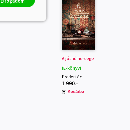
Elfogadom
A jósnő hercege
(E-könyv)
Eredeti ár:
1 990.-
Kosárba