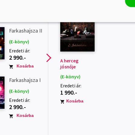
Kötött ár:
4 491.-
Előrendelem
Farkashajsza II
(E-könyv)
Eredeti ár:
2 990.-
A herceg
jósnője
Kosárba
(E-könyv)
Farkashajsza I
Eredeti ár:
(E-könyv)
1 990.-
Eredeti ár:
Kosárba
2 990.-
Kosárba