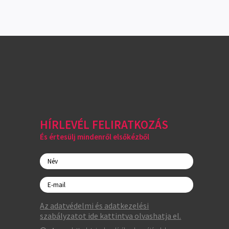
HÍRLEVÉL FELIRATKOZÁS
És értesülj mindenről elsőkézből
Az adatvédelmi és adatkezelési
szabályzatot ide kattintva olvashatja el.