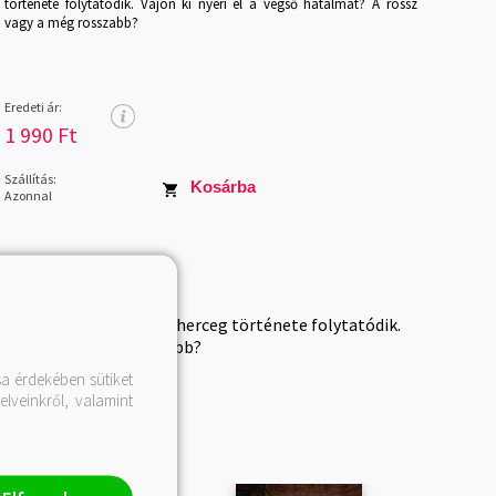
története folytatódik. Vajon ki nyeri el a végső hatalmat? A rossz
vagy a még rosszabb?
Eredeti ár:
1 990 Ft
Szállítás:
Kosárba
Azonnal
-botló varázslónő és a herceg története folytatódik.
 rossz vagy a még rosszabb?
a érdekében sütiket
lveinkről, valamint