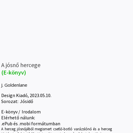
A jósnő hercege
(E-könyv)
J. Goldenlane
Design Kiadó, 2023.05.10.
Sorozat:
Jósidő
E-könyv
/
Irodalom
Elérhető nálunk:
.ePub és .mobi formátumban
A herceg jósnőjéből megismert csetlő-botló varázslónő és a herceg