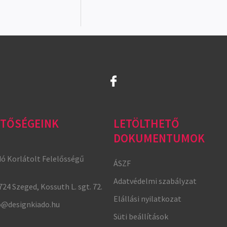
TŐSÉGEINK
LETÖLTHETŐ
DOKUMENTUMOK
dó Korlátolt Felelősségű
ÁSZF
Adatvédelmi szabályzat
724 Szeged, Kossuth L. sgt. 72.
Elállási nyilatkozat
o@designkiado.hu
Süti beállítások