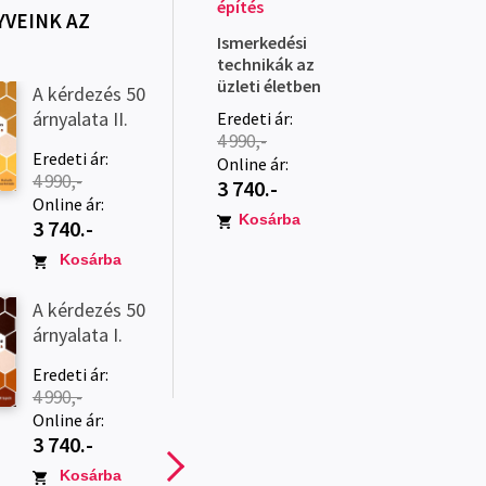
építés
YVEINK AZ
Ismerkedési
technikák az
üzleti életben
A kérdezés 50
árnyalata II.
Eredeti ár:
4 990,-
Eredeti ár:
Online ár:
4 990,-
3 740.-
Online ár:
Kosárba
3 740.-
Kosárba
A kérdezés 50
árnyalata I.
Eredeti ár:
4 990,-
Online ár:
3 740.-
Kosárba