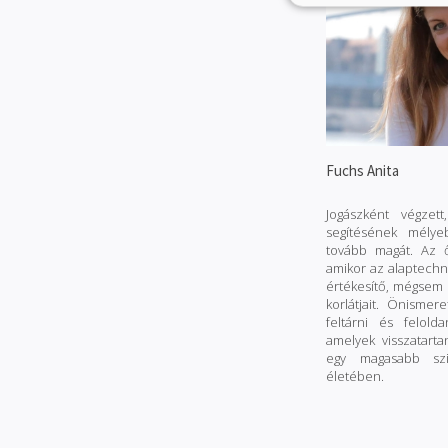
Fuchs Anita
Jogászként végze
segítésének mélye
tovább magát. Az ő
amikor az alaptechn
értékesítő, mégsem 
korlátjait. Önismer
feltárni és felold
amelyek visszatartan
egy magasabb sz
életében.