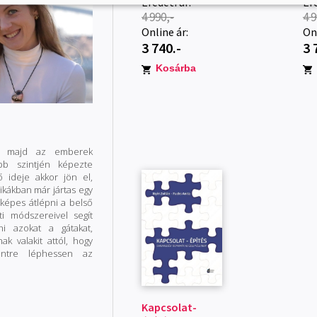
Eredeti ár:
Ere
4 990,-
4 9
Online ár:
Onl
3 740.-
3 
Kosárba
tt, majd az emberek
bb szintjén képezte
 ideje akkor jön el,
ikákban már jártas egy
képes átlépni a belső
eti módszereivel segít
ani azokat a gátakat,
ak valakit attól, hogy
intre léphessen az
Kapcsolat-