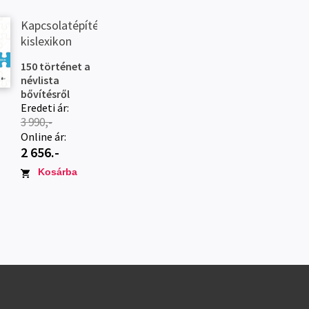
Kapcsolatépítési
kislexikon
150 történet a
névlista
bővítésről
Eredeti ár:
3 990,-
Online ár:
2 656.-
Kosárba