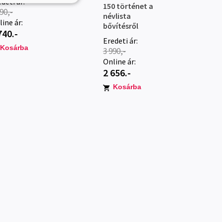
deti ár:
150 történet a
90,-
névlista
ine ár:
bővítésről
740.-
Eredeti ár:
Kosárba
3 990,-
Online ár:
2 656.-
Kosárba