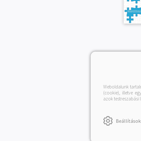
Weboldalunk tartal
(cookie), illetve 
azok testreszabási 
AZ ALKOTÓ
Beállítások