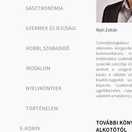
GASZTRONÓMIA
GYERMEK ÉS IFJÚSÁGI
Nyíri Zoltán
Személyiségkalau
HOBBI, SZABADIDŐ
okleveles közgazdás
kommunikációs t
értékesítési szakmá
szakcikk szerzője és
IRODALOM
tanított a szeged
karán. A vállalati 
kisebb-nagyobb sz
képezte. Szakterü
NYELVKÖNYVEK
ügyfélkezelés, csap
valamint a hatékony
TÖRTÉNELEM
TOVÁBBI KÖN
E-KÖNYV
ALKOTÓTÓL