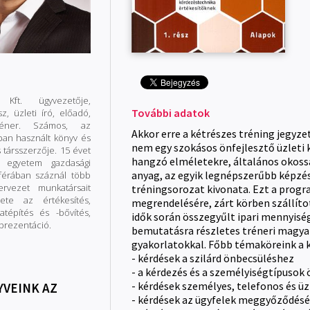
z Kft. ügyvezetője,
További adatok
z, üzleti író, előadó,
réner. Számos, az
Akkor erre a kétrészes tréning jegyze
ban használt könyv és
nem egy szokásos önfejlesztő üzleti 
 társszerzője. 15 évet
hangzó elméletekre, általános okossá
i egyetem gazdasági
anyag, az egyik legnépszerűbb képzé
szférában száznál több
ervezet munkatársait
tréningsorozat kivonata. Ezt a progr
lete az értékesítés,
megrendelésére, zárt körben szállítot
atépítés és -bővítés,
idők során összegyűlt ipari mennyisé
 prezentáció.
bemutatásra részletes tréneri magya
gyakorlatokkal. Főbb témaköreink a 
- kérdések a szilárd önbecsüléshez
- a kérdezés és a személyiségtípusok
- kérdések személyes, telefonos és üz
YVEINK AZ
- kérdések az ügyfelek meggyőződésé