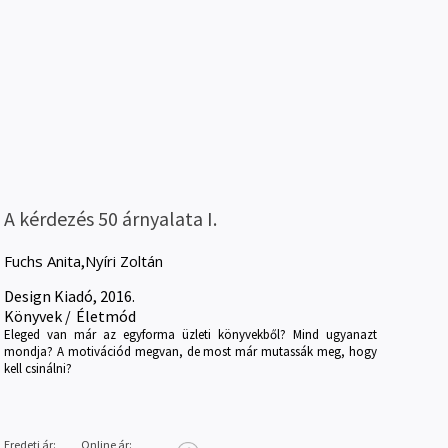
A kérdezés 50 árnyalata I.
Fuchs Anita
,
Nyíri Zoltán
Design Kiadó, 2016.
Könyvek
/
Életmód
Eleged van már az egyforma üzleti könyvekből? Mind ugyanazt
mondja? A motivációd megvan, de most már mutassák meg, hogy
kell csinálni?
Eredeti ár:
Online ár: