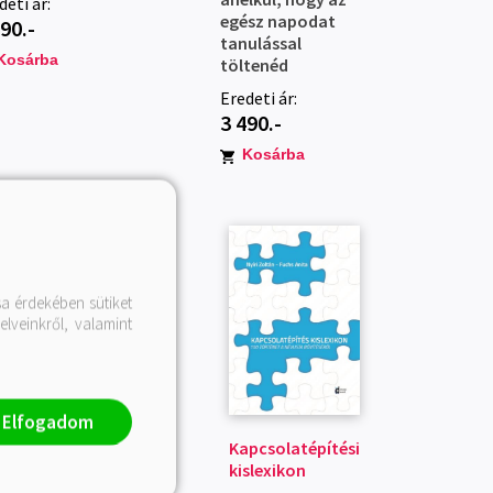
deti ár:
egész napodat
490.-
tanulással
Kosárba
töltenéd
Eredeti ár:
3 490.-
Kosárba
a érdekében sütiket
lveinkről, valamint
Elfogadom
kérdezés 50
Kapcsolatépítési
nyalata I.
kislexikon