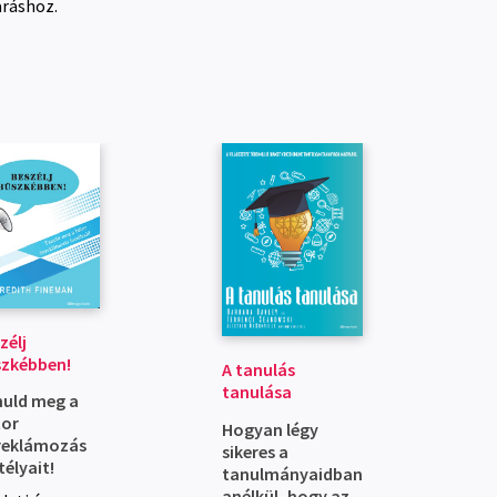
áráshoz.
zélj
szkébben!
A tanulás
tanulása
uld meg a
tor
Hogyan légy
reklámozás
sikeres a
télyait!
tanulmányaidban
anélkül, hogy az