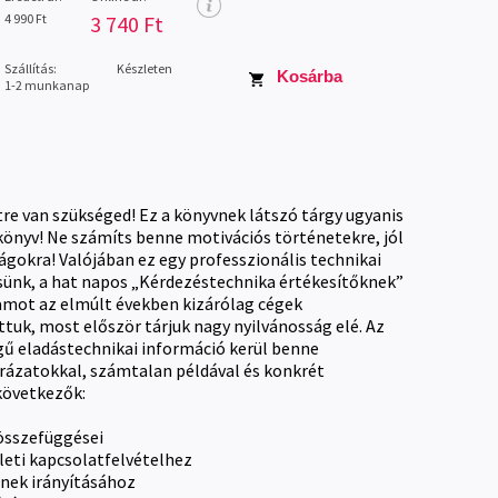
4 990 Ft
3 740 Ft
Szállítás:
Készleten
Kosárba
1-2 munkanap
tre van szükséged! Ez a könyvnek látszó tárgy ugyanis
könyv! Ne számíts benne motivációs történetekre, jól
gokra! Valójában ez egy professzionális technikai
sünk, a hat napos „Kérdezéstechnika értékesítőknek”
amot az elmúlt években kizárólag cégek
tuk, most először tárjuk nagy nyilvánosság elé. Az
gű eladástechnikai információ kerül benne
rázatokkal, számtalan példával és konkrét
következők:
 összefüggései
leti kapcsolatfelvételhez
nek irányításához