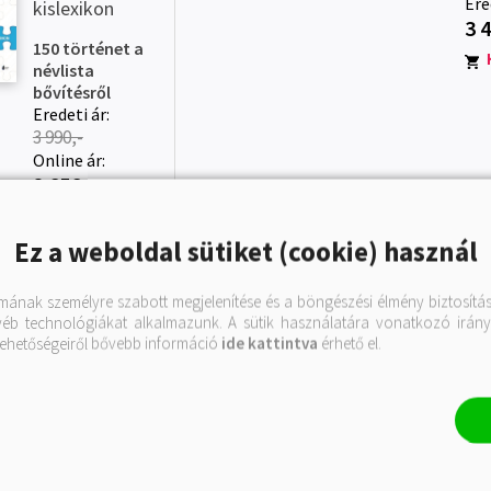
Ere
kislexikon
3 
150 történet a
névlista
bővítésről
Eredeti ár:
3 990,-
Online ár:
2 656.-
Kosárba
Ez a weboldal sütiket (cookie) használ
mának személyre szabott megjelenítése és a böngészési élmény biztosítás
egyéb technológiákat alkalmazunk. A sütik használatára vonatkozó iránye
lehetőségeiről bővebb információ
ide kattintva
érhető el.
RÓL
A kérdezés 50
A 
árnyalata II.
ár