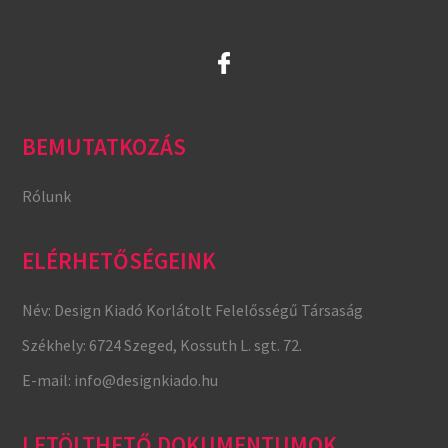
BEMUTATKOZÁS
Rólunk
ELÉRHETŐSÉGEINK
Név:
Design Kiadó Korlátolt Felelősségű Társaság
Székhely:
6724 Szeged, Kossuth L. sgt. 72.
E-mail:
info@designkiado.hu
LETÖLTHETŐ DOKUMENTUMOK