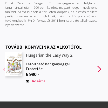
Durst Péter a Szegedi Tudományegyetemen folytatott
tanulmányai után 1999-ben kezdett magyart idegen nyelvként
tanítani. Azóta is ezen a területen dolgozik, az oktatás mellett
pedig nyelvészettel foglalkozik, és tankönyvszerzőként
tevékenykedik. Ph.D. fokozatát 2011-ben szerezte alkalmazott
nyelvészetből.
TOVÁBBI KÖNYVEINK AZ ALKOTÓTÓL
Hungarian the Easy Way 2.
Letölthető hanganyaggal
Eredeti ár:
6 990.-
Kosárba