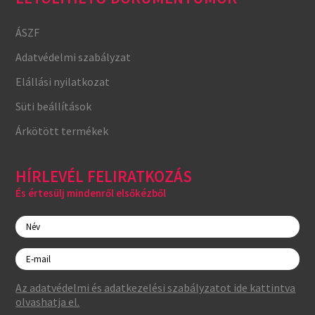
ÁSZF
Adatvédelmi szabályzat
Elállási nyilatkozat
Süti beállítások
Árkötött termékek
HÍRLEVÉL FELIRATKOZÁS
És értesülj mindenről elsőkézből
Az adatvédelmi és adatkezelési szabályzatot ide kattintva
olvashatja el.